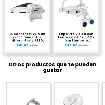
Lupa frontal V5 Max
Lupa Pro Vision con
con 6 aumentos
Lentes de 2.5x o 3.5x
diferentes y 3 LED
(sin Lámpara
ajustables
Frontal)
Precio
$61.00
Precio
Precio
$95.00
Precio
$87.14
$135.71
habitual
de
habitual
de
oferta
oferta
Otros productos que te pueden
gustar