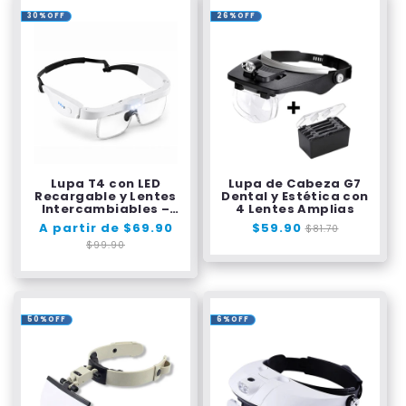
30%OFF
26%OFF
Lupa T4 con LED
Lupa de Cabeza G7
Recargable y Lentes
Dental y Estética con
Intercambiables –
4 Lentes Amplias
Ampliación de hasta
Precio
A partir de $69.90
Precio
Precio
$59.90
Precio
$81.70
4x
habitual
de
habitual
de
$99.90
oferta
oferta
50%OFF
6%OFF