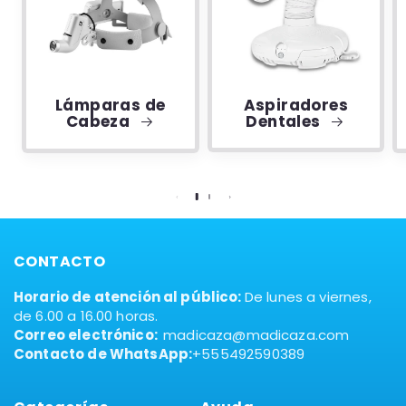
Lámparas de
Aspiradores
Cabeza
Dentales
CONTACTO
Horario de atención al público:
De lunes a viernes,
de 6.00 a 16.00 horas.
Correo electrónico:
madicaza@madicaza.com
Contacto de WhatsApp:
+555492590389