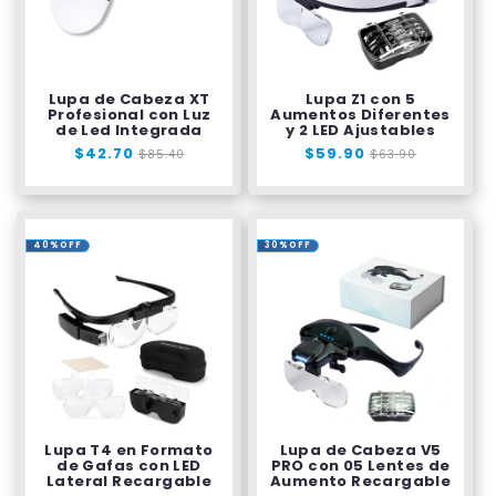
Lupa de Cabeza XT
Lupa Z1 con 5
Profesional con Luz
Aumentos Diferentes
de Led Integrada
y 2 LED Ajustables
Precio
$42.70
Precio
Precio
$59.90
Precio
$85.40
$63.90
habitual
de
habitual
de
oferta
oferta
40%OFF
30%OFF
Lupa T4 en Formato
Lupa de Cabeza V5
de Gafas con LED
PRO con 05 Lentes de
Lateral Recargable
Aumento Recargable