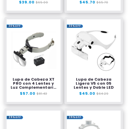
Precio
$39.00
Precio
Precio
$45.70
Precio
$65.00
$65.70
habitual
de
habitual
de
oferta
oferta
30%OFF
30%OFF
Lupa de Cabeza XT
Lupa de Cabeza
PRO con 4 Lentes y
Ligera V5 con 05
Luz Complementaria
Lentes y Doble LED
LED
Precio
$57.00
Precio
Precio
$45.00
Precio
$81.43
$64.29
habitual
de
habitual
de
oferta
oferta
29%OFF
29%OFF