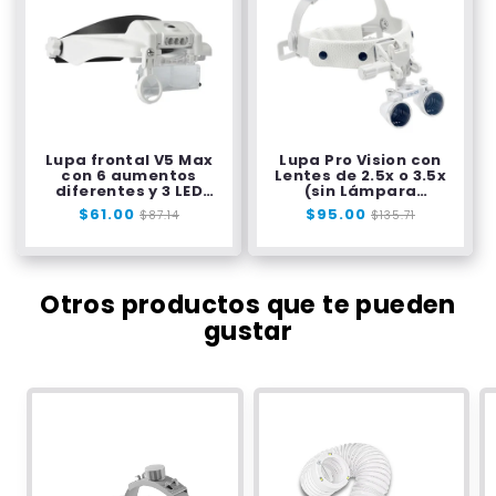
Lupa frontal V5 Max
Lupa Pro Vision con
con 6 aumentos
Lentes de 2.5x o 3.5x
diferentes y 3 LED
(sin Lámpara
ajustables
Frontal)
Precio
$61.00
Precio
Precio
$95.00
Precio
$87.14
$135.71
habitual
de
habitual
de
oferta
oferta
Otros productos que te pueden
gustar