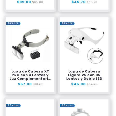
Precio
$39.00
Precio
Precio
$45.70
Precio
$65.00
$65.70
habitual
de
habitual
de
oferta
oferta
30%OFF
30%OFF
Lupa de Cabeza XT
Lupa de Cabeza
PRO con 4 Lentes y
Ligera V5 con 05
Luz Complementaria
Lentes y Doble LED
LED
Precio
$57.00
Precio
Precio
$45.00
Precio
$81.43
$64.29
habitual
de
habitual
de
oferta
oferta
29%OFF
29%OFF