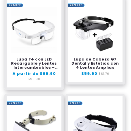
30%OFF
26%OFF
Lupa T4 con LED
Lupa de Cabeza G7
Recargable y Lentes
Dental y Estética con
Intercambiables –
4 Lentes Amplias
Ampliación de hasta
Precio
A partir de $69.90
Precio
Precio
$59.90
Precio
$81.70
4x
habitual
de
habitual
de
$99.90
oferta
oferta
50%OFF
6%OFF