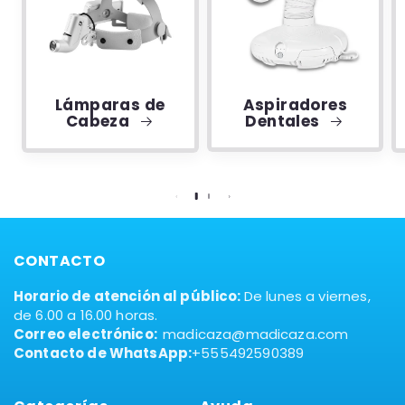
Lámparas de
Aspiradores
Cabeza
Dentales
CONTACTO
Horario de atención al público:
De lunes a viernes,
de 6.00 a 16.00 horas.
Correo electrónico:
madicaza@madicaza.com
Contacto de WhatsApp:
+555492590389