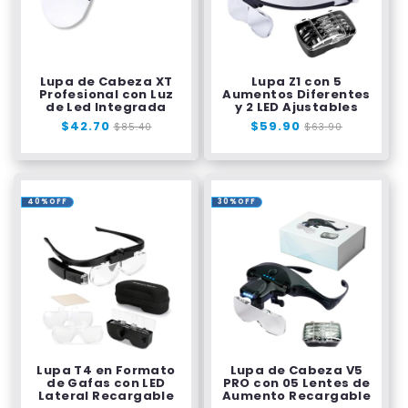
Lupa de Cabeza XT
Lupa Z1 con 5
Profesional con Luz
Aumentos Diferentes
de Led Integrada
y 2 LED Ajustables
Precio
$42.70
Precio
Precio
$59.90
Precio
$85.40
$63.90
habitual
de
habitual
de
oferta
oferta
40%OFF
30%OFF
Lupa T4 en Formato
Lupa de Cabeza V5
de Gafas con LED
PRO con 05 Lentes de
Lateral Recargable
Aumento Recargable