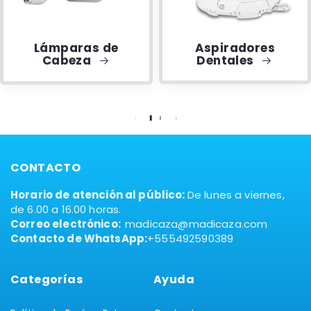
Lámparas de
Aspiradores
Cabeza
Dentales
CONTACTO
Horario de atención al público:
De lunes a viernes,
de 6.00 a 16.00 horas.
Correo electrónico:
madicaza@madicaza.com
Contacto de WhatsApp:
+555492590389
Categorías
Ayuda