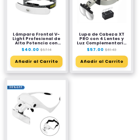
Lámpara Frontal V-
Lupa de Cabeza XT
Light Profesional de
PRO con 4 Lentes y
Alta Potencia con
Luz Complementaria
Difusor
LED
Precio
$40.00
Precio
Precio
$57.00
Precio
$57.14
$81.43
habitual
de
habitual
de
oferta
oferta
Añadir al Carrito
Añadir al Carrito
30%OFF