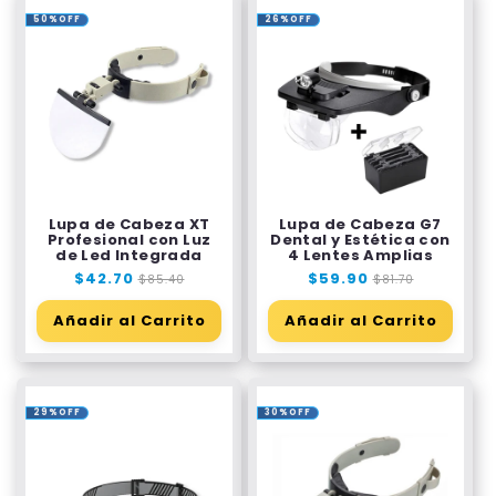
50%OFF
26%OFF
Lupa de Cabeza XT
Lupa de Cabeza G7
Profesional con Luz
Dental y Estética con
de Led Integrada
4 Lentes Amplias
Precio
$42.70
Precio
Precio
$59.90
Precio
$85.40
$81.70
habitual
de
habitual
de
oferta
oferta
Añadir al Carrito
Añadir al Carrito
29%OFF
30%OFF