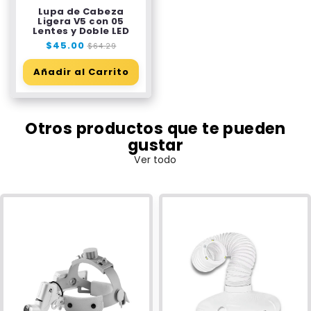
Lupa de Cabeza
Ligera V5 con 05
Lentes y Doble LED
Precio
$45.00
Precio
$64.29
habitual
de
oferta
Añadir al Carrito
Otros productos que te pueden
gustar
Ver todo