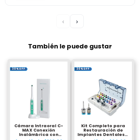
‹
›
También le puede gustar
30%OFF
30%OFF
Cámara Intraoral C-
Kit Completo para
MAX Conexión
Restauración de
Inalámbrica con
Implantes Dentales –
Sistema de Zoom
Llaves de Torque