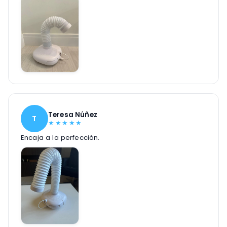
Teresa Núñez
T
★
★
★
★
★
Encaja a la perfección.