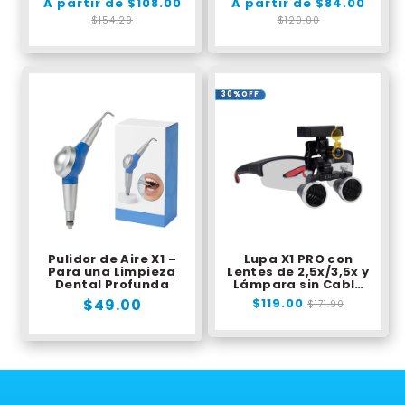
Precio
A partir de $108.00
Precio
Precio
A partir de $84.00
Preci
Universales
habitual
de
habitual
de
$154.29
$120.00
oferta
ofert
30%OFF
Pulidor de Aire X1 –
Lupa X1 PRO con
Para una Limpieza
Lentes de 2,5x/3,5x y
Dental Profunda
Lámpara sin Cable
Recargable
Precio
$49.00
Precio
$119.00
Precio
$171.90
habitual
de
habitual
oferta