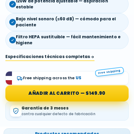
120W de potencia ajustable — aspiración
estable
Bajo nivel sonoro (≤60 dB) — cómodo para el
paciente
Filtro HEPA sustituible — fácil mantenimiento e
higiene
Especificaciones técnicas completas
Free shipping
Free shipping across the
US
AÑADIR AL CARRITO
—
$149.90
Garantía de 3 meses
contra cualquier defecto de fabricación
Productos recomendados