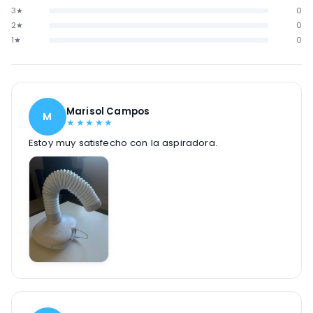
3★
0
2★
0
1★
0
Marisol Campos
M
★
★
★
★
★
Estoy muy satisfecho con la aspiradora.